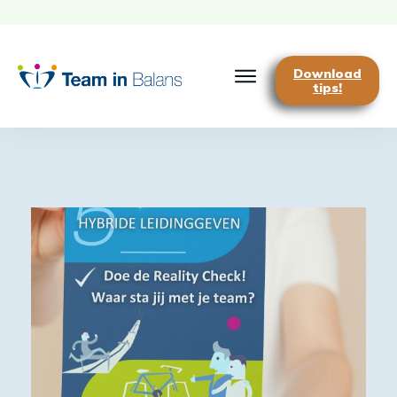
Download
tips!