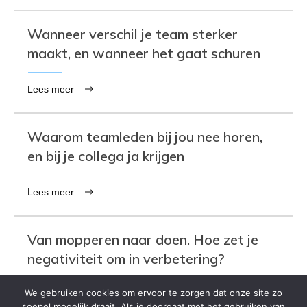
Wanneer verschil je team sterker
maakt, en wanneer het gaat schuren
Lees meer
Waarom teamleden bij jou nee horen,
en bij je collega ja krijgen
Lees meer
Van mopperen naar doen. Hoe zet je
negativiteit om in verbetering?
We gebruiken cookies om ervoor te zorgen dat onze site zo
Lees meer
soepel mogelijk draait. Als je doorgaat met het gebruiken van