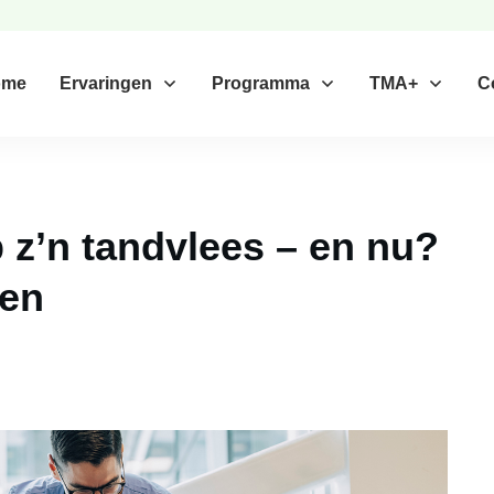
ome
Ervaringen
Programma
TMA+
C
 z’n tandvlees – en nu?
pen