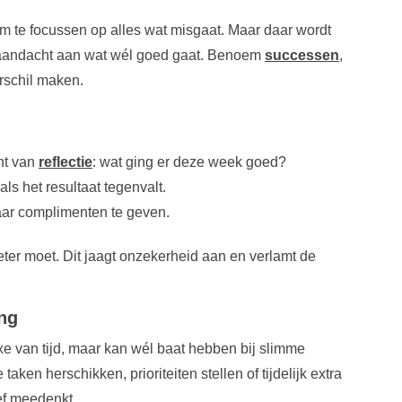
k om te focussen op alles wat misgaat. Maar daar wordt
n aandacht aan wat wél goed gaat. Benoem
successen
,
rschil maken.
nt van
reflectie
: wat ging er deze week goed?
ls het resultaat tegenvalt.
ar complimenten te geven.
ter moet. Dit jaagt onzekerheid aan en verlamt de
ing
uxe van tijd, maar kan wél baat hebben bij slimme
ken herschikken, prioriteiten stellen of tijdelijk extra
ief meedenkt.