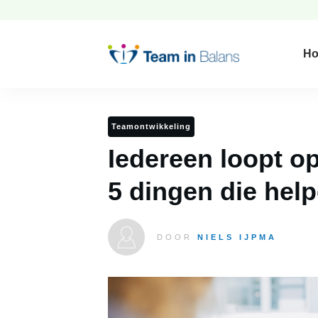
H
Teamontwikkeling
Iedereen loopt op
5 dingen die hel
DOOR
NIELS IJPMA