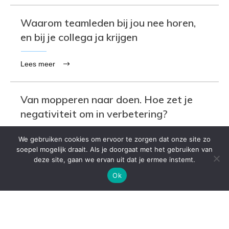
Waarom teamleden bij jou nee horen,
en bij je collega ja krijgen
Lees meer
Van mopperen naar doen. Hoe zet je
negativiteit om in verbetering?
We gebruiken cookies om ervoor te zorgen dat onze site zo
Lees meer
soepel mogelijk draait. Als je doorgaat met het gebruiken van
deze site, gaan we ervan uit dat je ermee instemt.
Ok