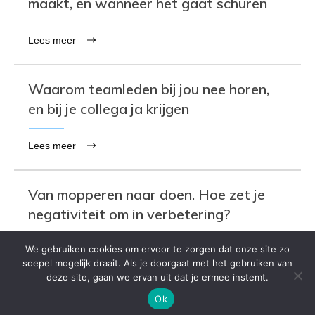
maakt, en wanneer het gaat schuren
Lees meer
Waarom teamleden bij jou nee horen,
en bij je collega ja krijgen
Lees meer
Van mopperen naar doen. Hoe zet je
negativiteit om in verbetering?
We gebruiken cookies om ervoor te zorgen dat onze site zo
Lees meer
soepel mogelijk draait. Als je doorgaat met het gebruiken van
deze site, gaan we ervan uit dat je ermee instemt.
Ok