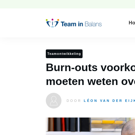
H
Teamontwikkeling
Burn-outs voorko
moeten weten ove
DOOR
LÉON VAN DER EIJ