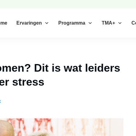
ome
Ervaringen
Programma
TMA+
C
men? Dit is wat leiders
r stress
K