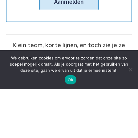
Aanmelden
Klein team, korte lijnen, en toch zie je ze
bijna nooit
We gebruiken cookies om ervoor te zorgen dat onze site zo
soepel mogelijk draait. Als je doorgaat met het gebruiken van
Lees meer
deze site, gaan we ervan uit dat je ermee instemt.
Ok
Wanneer verschil je team sterker
maakt, en wanneer het gaat schuren
Lees meer
Waarom teamleden bij jou nee horen,